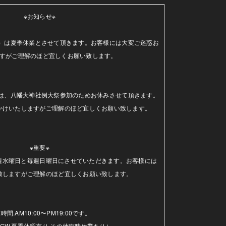
※お知らせ※

（水）は夏季休業とさせて頂きます。お客様には大変ご迷惑お
すがご理解のほど宜しくお願い致します。

日）は、八幡大神社例大祭参加のためお休みさせて頂きます。
かけいたしますがご理解のほど宜しくお願い致します。

※重要※

毎週水曜日と毎週日曜日にさせていただきます。お客様には
致しますがご理解のほど宜しくお願い致します。

時間.AM10:00〜PM19:00です。

GW.夏季休暇有り.その他臨時休業あり）
