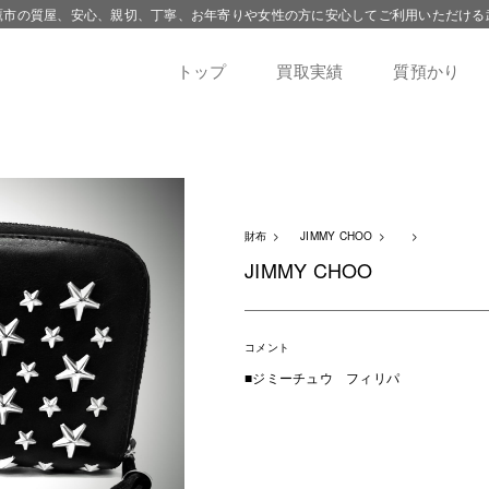
鷹市の質屋、安心、親切、丁寧、お年寄りや女性の方に安心してご利用いただける
トップ
買取実績
質預かり
財布
JIMMY CHOO
JIMMY CHOO
コメント
■ジミーチュウ フィリパ