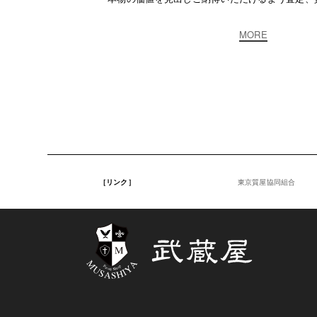
MORE
［リンク］
東京質屋協同組合