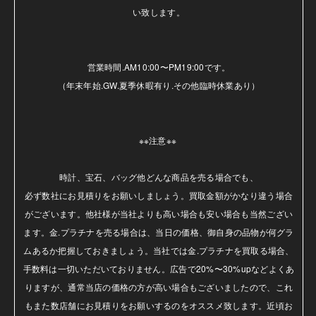
い致します。

営業時間.AM10:00〜PM19:00です。

（年末年始.GW.夏季休暇有り.その他臨時休業あり）

※※注意※※ 

時計、宝石、バッグ他どんな商品を売る場合でも、

必ず数社にお見積りをお願いしましょう。買取金額がかなり違う場合
がございます。他社様が当社よりも高い場合も安い場合も当然ござい
ます。金.プラチナを売る場合は、当日の価格、御自身の品物が何グラ
ムあるか把握しておきましょう。当社では金.プラチナを買取る場合、
手数料は一切いただいておりません。広告で20%〜30%upなどよくあ
りますが、通常当店の価格の方が高い場合もございましたので、これ
もまた数店舗にお見積りをお願いするのをオススメ致します。近頃お