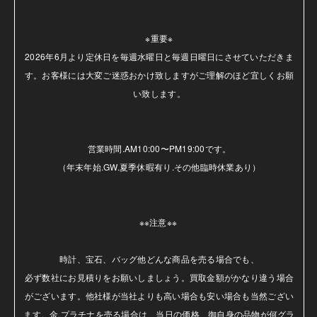
※重要※

2026年6月より定休日を毎週水曜日と毎週日曜日にさせていただきま
す。お客様には大変ご迷惑おかけ致しますがご理解のほど宜しくお願
い致します。

営業時間.AM10:00〜PM19:00です。

（年末年始.GW.夏季休暇有り.その他臨時休業あり）

※※注意※※ 

時計、宝石、バッグ他どんな商品を売る場合でも、

必ず数社にお見積りをお願いしましょう。買取金額がかなり違う場合
がございます。他社様が当社よりも高い場合も安い場合も当然ござい
ます。金.プラチナを売る場合は、当日の価格、御自身の品物が何グラ